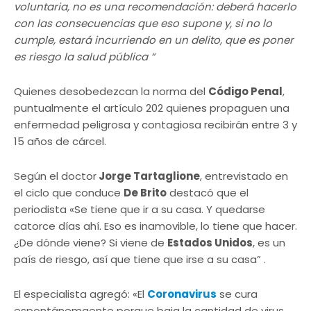
voluntaria, no es una recomendación: deberá hacerlo
con las consecuencias que eso supone y, si no lo
cumple, estará incurriendo en un delito, que es poner
es riesgo la salud pública “
Quienes desobedezcan la norma del
Código Penal
,
puntualmente el artículo 202 quienes propaguen una
enfermedad peligrosa y contagiosa recibirán entre 3 y
15 años de cárcel.
Según el doctor
Jorge Tartaglione
, entrevistado en
el ciclo que conduce
De Brito
destacó que el
periodista «Se tiene que ir a su casa. Y quedarse
catorce días ahí. Eso es inamovible, lo tiene que hacer.
¿De dónde viene? Si viene de
Estados Unidos
, es un
país de riesgo, así que tiene que irse a su casa” .
El especialista agregó: «El
Coronavirus
se cura
espontánemaente porque baja la cantidad de virus