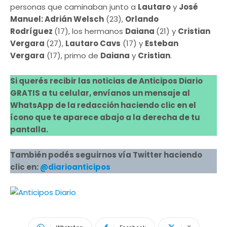
personas que caminaban junto a
Lautaro
y
José
Manuel: Adrián Welsch
(23),
Orlando
Rodríguez
(17), los hermanos
Daiana
(21) y
Cristian
Vergara
(27),
Lautaro Cavs
(17) y
Esteban
Vergara
(17), primo de
Daiana
y
Cristian
.
Si querés recibir las noticias de Anticipos Diario
GRATIS a tu celular, envíanos un mensaje al
WhatsApp de la redacción haciendo clic en el
ícono que te aparece abajo a la derecha de tu
pantalla.
También podés seguirnos vía Twitter haciendo
clic en:
@diarioanticipos