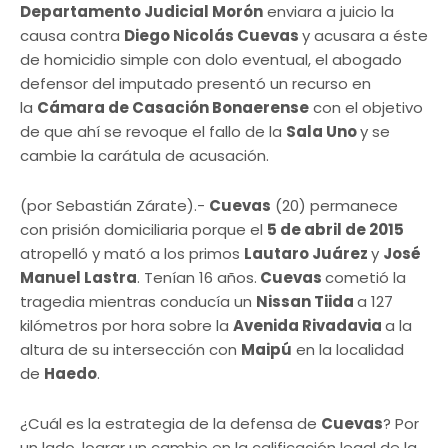
Departamento Judicial Morón
enviara a juicio la
causa contra
Diego Nicolás Cuevas
y acusara a éste
de homicidio simple con dolo eventual, el abogado
defensor del imputado presentó un recurso en
la
Cámara de Casación Bonaerense
con el objetivo
de que ahí se revoque el fallo de la
Sala Uno
y se
cambie la carátula de acusación.
(por Sebastián Zárate).-
Cuevas
(20) permanece
con prisión domiciliaria porque el
5 de abril de 2015
atropelló y mató a los primos
Lautaro Juárez
y
José
Manuel Lastra
. Tenían 16 años.
Cuevas
cometió la
tragedia mientras conducía un
Nissan Tiida
a 127
kilómetros por hora sobre la
Avenida Rivadavia
a la
altura de su intersección con
Maipú
en la localidad
de
Haedo
.
¿Cuál es la estrategia de la defensa de
Cuevas
? Por
un lado, lograr un cambio en la calificación legal de la