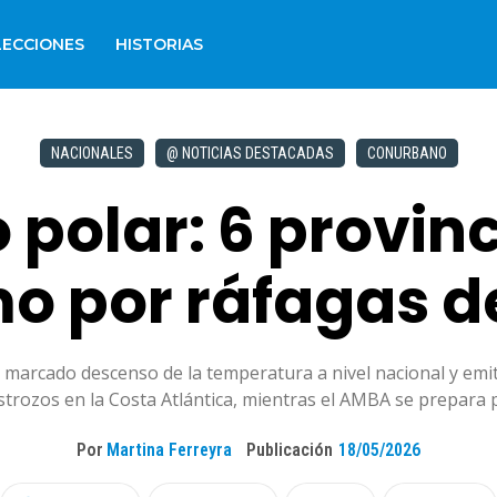
LECCIONES
HISTORIAS
NACIONALES
@ NOTICIAS DESTACADAS
CONURBANO
o polar: 6 provin
mo por ráfagas d
marcado descenso de la temperatura a nivel nacional y emiti
strozos en la Costa Atlántica, mientras el AMBA se prepara 
Por
Martina Ferreyra
Publicación
18/05/2026