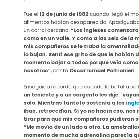
Fue el
12 de junio de 1982
cuando llegó el mom
alimentos habían desaparecido. Apaciguab
un corral cercano.
“Los ingleses comenzaro
como en un valle. Y como a las seis de l
mis compañeros se le traba la ametrallad
lo bajan. Sentí ese grito de que le habían
momento bajar a todos porque veía como
nosotros”
, contó
Oscar Ismael Poltronieri
.
Enseguida recordó que cuando la batalla se hi
un teniente y a un sargento les dije: ‘váya
solo. Mientras tanto lo sostenía a los
ingl
iban, retrocedían. Si yo no hacía eso, no
tirar para que mis compañeros pudieran 
“Me movía de un lado a otro. La ametralla
momento de mucha adrenalina parecía que