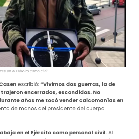
se en el Ejército como civil
 Casen
escribió:
“Vivimos dos guerras, la de
os trajeron encerrados, escondidos. No
 durante años me tocó vender calcomanías en
miento de manos del presidente del cuerpo
abaja en el Ejército como personal civil.
Al