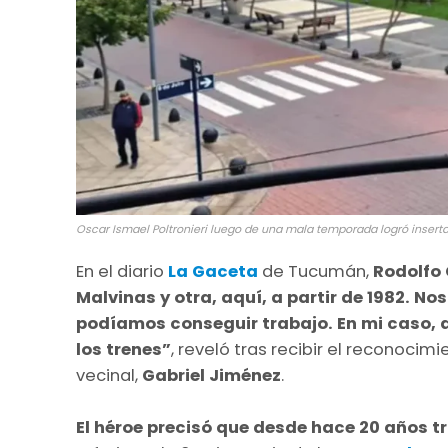
Oscar Ismael Poltronieri luego de una mala temporada logró insertar
En el diario
La Gaceta
de Tucumán,
Rodolfo
Malvinas y otra, aquí, a partir de 1982. N
podíamos conseguir trabajo. En mi caso,
los trenes”
, reveló tras recibir el reconoci
vecinal,
Gabriel Jiménez
.
El héroe precisó que desde hace 20 años tr