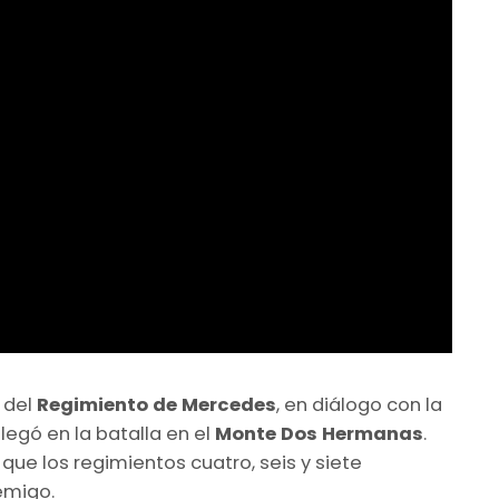
 del
Regimiento de Mercedes
, en diálogo con la
egó en la batalla en el
Monte Dos Hermanas
.
ue los regimientos cuatro, seis y siete
emigo.