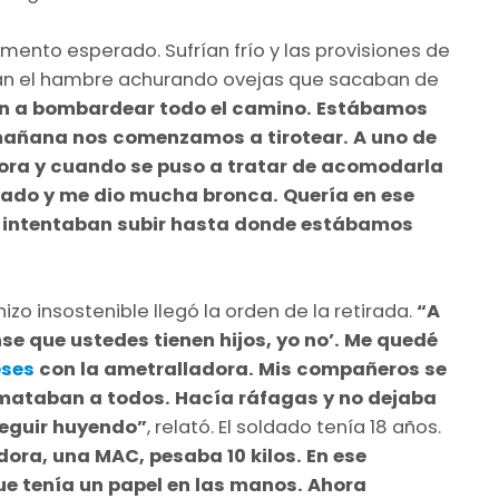
ento esperado. Sufrían frío y las provisiones de
an el hambre achurando ovejas que sacaban de
n a bombardear todo el camino. Estábamos
a mañana nos comenzamos a tirotear. A uno de
ora y cuando se puso a tratar de acomodarla
 dado y me dio mucha bronca. Quería en ese
 intentaban subir hasta donde estábamos
zo insostenible llegó la orden de la retirada.
“A
nse que ustedes tienen hijos, yo no’. Me quedé
eses
con la ametralladora. Mis compañeros se
s mataban a todos. Hacía ráfagas y no dejaba
seguir huyendo”
, relató. El soldado tenía 18 años.
dora, una MAC, pesaba 10 kilos. En ese
 tenía un papel en las manos. Ahora