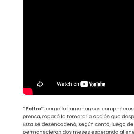
“Poltro”
, como lo llamaban sus compañeros
prensa, repasó la temeraria acción que despl
Esta se desencadenó, según contó, luego de q
permanecieran dos meses esperando al en