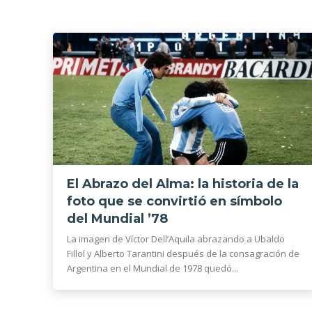
El Abrazo del Alma: la historia de la
foto que se convirtió en símbolo
del Mundial ’78
La imagen de Víctor Dell’Aquila abrazando a Ubaldo
Fillol y Alberto Tarantini después de la consagración de
Argentina en el Mundial de 1978 quedó...