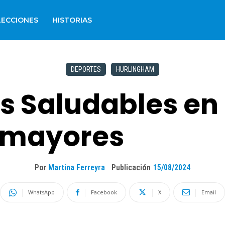
LECCIONES
HISTORIAS
DEPORTES
HURLINGHAM
s Saludables en
 mayores
Por
Martina Ferreyra
Publicación
15/08/2024
WhatsApp
Facebook
X
Email