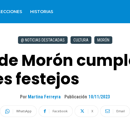
LECCIONES
HISTORIAS
@ NOTICIAS DESTACADAS
CULTURA
MORÓN
a de Morón cumpl
s festejos
Por
Martina Ferreyra
Publicación
10/11/2023
WhatsApp
Facebook
X
Email