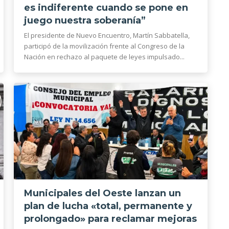
es indiferente cuando se pone en
juego nuestra soberanía”
El presidente de Nuevo Encuentro, Martín Sabbatella,
participó de la movilización frente al Congreso de la
Nación en rechazo al paquete de leyes impulsado...
Municipales del Oeste lanzan un
plan de lucha «total, permanente y
prolongado» para reclamar mejoras