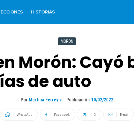
LECCIONES
HISTORIAS
MORÓN
en Morón: Cayó
ías de auto
Por
Martina Ferreyra
Publicación
10/02/2022
WhatsApp
Facebook
X
Email