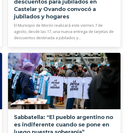
descuentos para jubilados en
Castelar y Ovando convocó a
jubilados y hogares
El Municipio de Morón realizará este viernes 7 de
agosto, desde las 17, una nueva entrega de tarjetas de
descuentos destinada a jubilados y...
Sabbatella: “El pueblo argentino no
es indiferente cuando se pone en
juego nuestra soberanía”