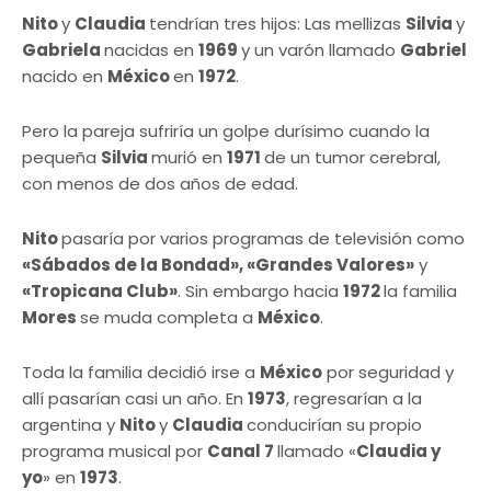
Nito
y
Claudia
tendrían tres hijos: Las mellizas
Silvia
y
Gabriela
nacidas en
1969
y un varón llamado
Gabriel
nacido en
México
en
1972
.
Pero la pareja sufriría un golpe durísimo cuando la
pequeña
Silvia
murió en
1971
de un tumor cerebral,
con menos de dos años de edad.
Nito
pasaría por varios programas de televisión como
«Sábados de la Bondad», «Grandes Valores»
y
«Tropicana Club»
. Sin embargo hacia
1972
la familia
Mores
se muda completa a
México
.
Toda la familia decidió irse a
México
por seguridad y
allí pasarían casi un año. En
1973
, regresarían a la
argentina y
Nito
y
Claudia
conducirían su propio
programa musical por
Canal 7
llamado «
Claudia y
yo
» en
1973
.