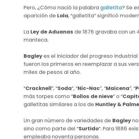
Pero, ¿Cómo nació la palabra
galletita
? Se e
aparición de
Lola
, “galletita” significó moder
La
Ley de Aduanas
de 1876 gravaba con un 45% 
manteca.
Bagley
es el iniciador del progreso industrial
fueron los primeros en reemplazar a sus ver
miles de pesos al año.
“
Cracknell
”, “
Soda
”, “
Nic-Nac
”, “
Maicena
”, “
P
más torpes como “
Bollos de nieve
” o “
Capit
galletitas similares a los de
Huntley & Palme
Un gran número de variedades de
Bagley
no
sino como parte del “
Surtido
”. Para 1886 exi
empleaba noventa personas.