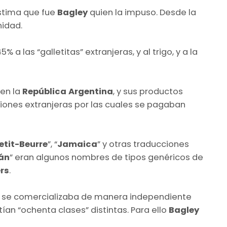
stima que fue
Bagley
quien la impuso. Desde la
nidad.
a las “galletitas” extranjeras, y al trigo, y a la
 en la
República Argentina
, y sus productos
siones extranjeras por las cuales se pagaban
etit-Beurre
”, “
Jamaica
” y otras traducciones
án
” eran algunos nombres de tipos genéricos de
rs
.
 se comercializaba de manera independiente
stían “ochenta clases” distintas. Para ello
Bagley