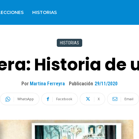
LECCIONES
HISTORIAS
HISTORIAS
era: Historia de
Por
Martina Ferreyra
Publicación
29/11/2020
WhatsApp
Facebook
X
Email