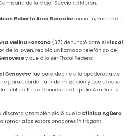
 Comisaría de la Mujer Seccional Morón.
abián Roberto Arce González
, casado, vecino de
Ana Melina Fontana
(37) denunció ante el
Fiscal
o»
de la joven, recibió un llamado telefónico de
 Genovese
y que dijo ser Fiscal Federal.
ael Genovese
fue para decirle a la apoderada de
arde para acordar la indemnización y que el caso
o público. Fue entonces que le pidió 4 millones
a discreta y también pidió que la
Clínica Agüero
 tomar a los extorsionadores in fraganti.