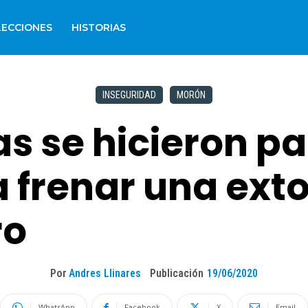
LECCIONES
HISTORIAS
INSEGURIDAD
MORÓN
as se hicieron p
frenar una extor
ro
Por
Andres Llinares
Publicación
19/06/2020
WhatsApp
Facebook
X
Email