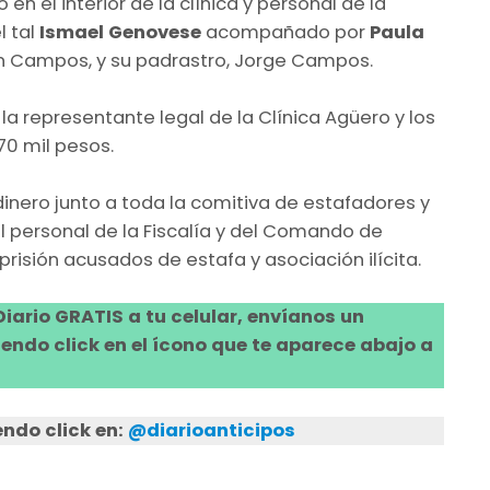
 el interior de la clínica y personal de la
l tal
Ismael Genovese
acompañado por
Paula
nán Campos, y su padrastro, Jorge Campos.
, la representante legal de la Clínica Agüero y los
70 mil pesos.
inero junto a toda la comitiva de estafadores y
l personal de la Fiscalía y del Comando de
prisión acusados de estafa y asociación ilícita.
 Diario GRATIS a tu celular, envíanos un
ndo click en el ícono que te aparece abajo a
ndo click en:
@diarioanticipos