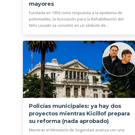
mayores
Fundada en 1956 como respuesta a la epidemia de
poliomielitis, la Asociación para la Rehabilitación del
Niño Lisiado se convirtió en un símbolo de...
Policías municipales: ya hay dos
proyectos mientras Kicillof prepara
su reforma (nada aprobado)
Mientras el Ministerio de Seguridad avanza con una