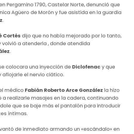
en Pergamino 1790, Castelar Norte, denunció que
ica Agüero de Morón y fue asistida en la guardia
z
.
é Cortés
dijo que no había mejorado por lo tanto,
0 y volvió a atenderla , donde atendida
ález
.
 se colocara una inyección de
Diclofenac
y que
flojarle el nervio ciático.
 el médico
Fabián Roberto Arce González
la hizo
 a realizarle masajes en la cadera, continuando
ándole que se baje más el pantalón para introducir
es íntimas.
evantó de inmediato armando un «escándalo» en