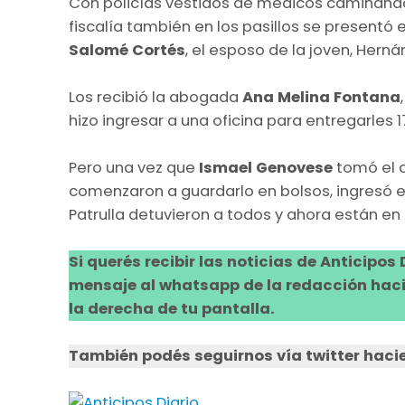
Con policías vestidos de médicos caminando en
fiscalía también en los pasillos se presentó e
Salomé Cortés
, el esposo de la joven, Her
Los recibió la abogada
Ana Melina Fontana
hizo ingresar a una oficina para entregarles 1
Pero una vez que
Ismael Genovese
tomó el d
comenzaron a guardarlo en bolsos, ingresó e
Patrulla detuvieron a todos y ahora están en 
Si querés recibir las noticias de Anticipos
mensaje al whatsapp de la redacción hacie
la derecha de tu pantalla.
También podés seguirnos vía twitter hacie