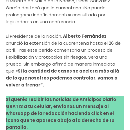
El Ministro de Salud de la Nación, Ginés González
García destacó que la cuarentena «No puede
prolongarse indefinidamente» consultado por
legisladores en una conferencia.
El Presidente de la Nación,
Alberto Fernández
anunció la extensión de la cuarentena hasta el 26 de
abril. Tras este perído comenzaría un proceso de
flexibilización y protocolos sin riesgos. Será una
prueba. Sin embargo afirmó de manera inmediata
que
«Si la cantidad de casos se acelera más allá
de lo que nosotros podemos controlar, vamos a
volver a frenar”.
Si querés recibir las noticias de Anticipos Diario
GRATIS a tu celular, envíanos un mensaje al
whatsapp de la redacción haciendo click en el
ícono que te aparece abajo a la derecha de tu
pantalla.