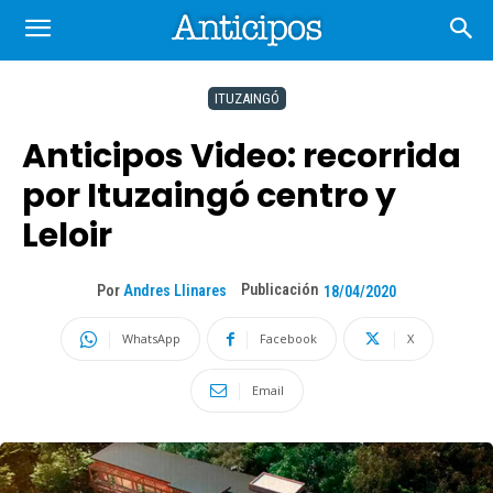
ITUZAINGÓ
Anticipos Video: recorrida
por Ituzaingó centro y
Leloir
Publicación
Por
Andres Llinares
18/04/2020
WhatsApp
Facebook
X
Email