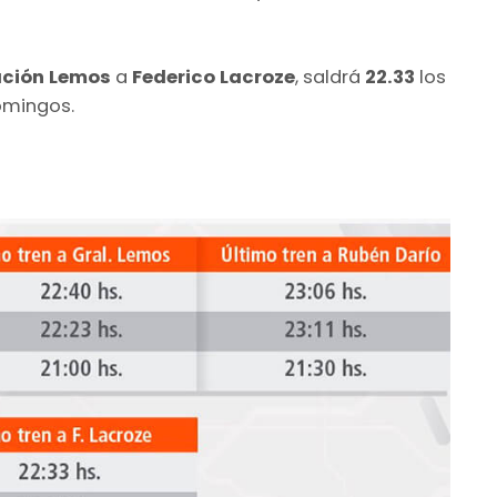
ción Lemos
a
Federico Lacroze
, saldrá
22.33
los
omingos.