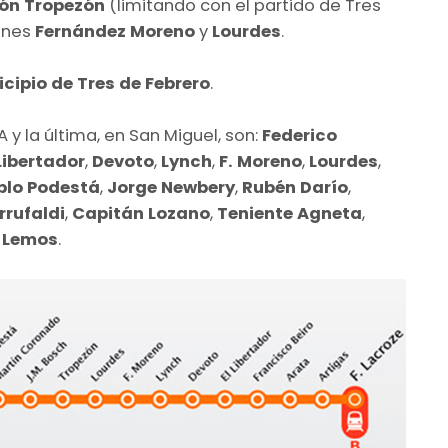
ión Tropezón
(limitando con el partido de Tres
iones
Fernández Moreno
y
Lourdes
.
cipio de Tres de Febrero
.
 y la última, en San Miguel, son:
Federico
 Libertador
,
Devoto
,
Lynch
,
F. Moreno
,
Lourdes
,
blo Podestá
,
Jorge Newbery
,
Rubén Darío
,
rufaldi
,
Capitán Lozano
,
Teniente Agneta
,
 Lemos
.