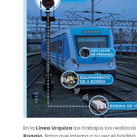
En la
Línea Urquiza
los trabajos los realiza 
Roggio
, firma que integra a su vez el holdin