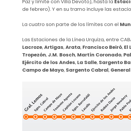
Paz y límite con Villa Devoto), hasta la
Estac
de febrero). Y en su tramo incluye las estac
La cuatro son parte de los límites con el
Muni
Las Estaciones de la Línea Urquiza, entre CABA
Lacroze
,
Artigas
,
Arata
,
Francisco Beiró
,
El
Tropezón
,
J.M. Bosch
,
Martín Coronado
,
Pa
Ejército de los Andes
,
La Salle
,
Sargento Bar
Campo de Mayo
,
Sargento Cabral
,
General