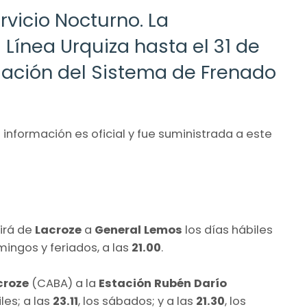
ervicio Nocturno. La
 Línea Urquiza hasta el 31 de
alación del Sistema de Frenado
La información es oficial y fue suministrada a este
irá de
Lacroze
a
General Lemos
los días hábiles
omingos y feriados, a las
21.00
.
croze
(CABA) a la
Estación Rubén Darío
les; a las
23.11
, los sábados; y a las
21.30
, los