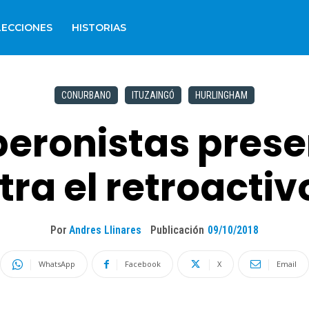
LECCIONES
HISTORIAS
CONURBANO
ITUZAINGÓ
HURLINGHAM
peronistas pres
a el retroactiv
Por
Andres Llinares
Publicación
09/10/2018
WhatsApp
Facebook
X
Email