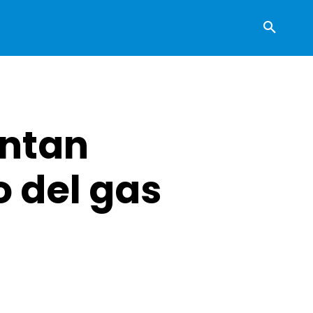
entan
o del gas