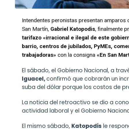
Intendentes peronistas presentan amparos con
San Martín,
Gabriel Katopodis
, finalmente 
tarifazo
«irracional e ilegal de este gobier
barrio, centros de jubilados, PyMEs, comer
trabajadoras»
con la consigna
«En San Mar
El sábado, el Gobierno Nacional, a trav
Iguacel,
confirmó que cobrarán un inc
suba del dólar porque los costos de p
La noticia del retroactivo se dio a con
actividad laboral y el Gobierno Nacion
El mismo sábado,
Katopodis
le respon