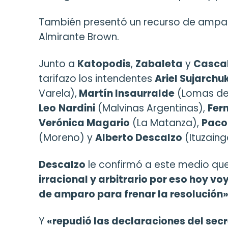
También presentó un recurso de amp
Almirante Brown.
Junto a
Katopodis
,
Zabaleta
y
Cascal
tarifazo los intendentes
Ariel Sujarchu
Varela),
Martín Insaurralde
(Lomas de
Leo
Nardini
(Malvinas Argentinas),
Fer
Verónica Magario
(La Matanza),
Paco
(Moreno) y
Alberto Descalzo
(Ituzaing
Descalzo
le confirmó a este medio qu
irracional y arbitrario por eso hoy vo
de amparo para frenar la resolución
Y
«repudió las declaraciones del secr