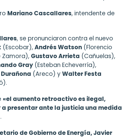
aro
Mariano Cascallares
, intendente de
lares
, se pronunciaron contra el nuevo
k
(Escobar),
Andrés Watson
(Florencio
 Zamora),
Gustavo Arrieta
(Cañuelas),
nando Gray
(Esteban Echeverría),
 Durañona
(Areco) y
Walter Festa
ó).
e
«el aumento retroactivo es ilegal,
y a presentar ante la justicia una medida
»
.
etario de Gobierno de Energía, Javier