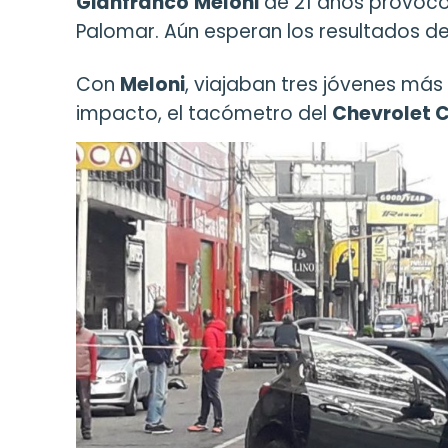
Gianfranco
Meloni
de 21 años provocó 
Palomar. Aún esperan los resultados d
Con
Meloni
, viajaban tres jóvenes más
impacto, el tacómetro del
Chevrolet C