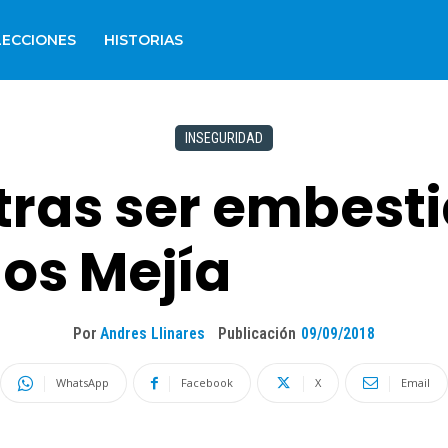
LECCIONES
HISTORIAS
INSEGURIDAD
tras ser embesti
os Mejía
Por
Andres Llinares
Publicación
09/09/2018
WhatsApp
Facebook
X
Email