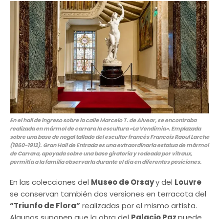
En el hall de ingreso sobre la calle Marcelo T. de Alvear, se encontraba
realizada en mármol de carrara la escultura «La Vendimia». Emplazada
sobre una base de nogal tallado del escultor francés Francois Raoul Larche
(1860-1912).
Gran Hall de Entrada es una extraordinaria estatua de mármol
de Carrara, apoyada sobre una base giratoria y rodeada por vitraux,
permitía a la familia observarla durante el día en diferentes posiciones.
En las colecciones del
Museo de Orsay
y del
Louvre
se conservan también dos versiones en terracota del
“Triunfo de Flora”
realizadas por el mismo artista.
Algunos suponen que la obra del
Palacio Paz
puede