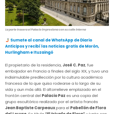
La parte trasera el Palacio impresiona con su calle interna
Sumate al canal de WhatsApp de Diario
Anticipos y recibí las noticias gratis de Morón,
Hurlingham e Ituzaingó
El propietario de la residencia,
José C. Paz
, fue
embajador en Francia a finales del siglo XIX, y tuvo una
indisimulable predilección por la cultura académica
francesa de la que quiso rodearse a lo largo de su
vida y aun más allá. El altorrelieve emplazado en el
frontón central del
Palacio Paz
es una copia del
grupo escultórico realizado por el artista francés
Jean Baptiste Carpeaux
para el
Pabellón de Flora
del Louvre
. Se titula
“El triunfo de Flora”
y junto con