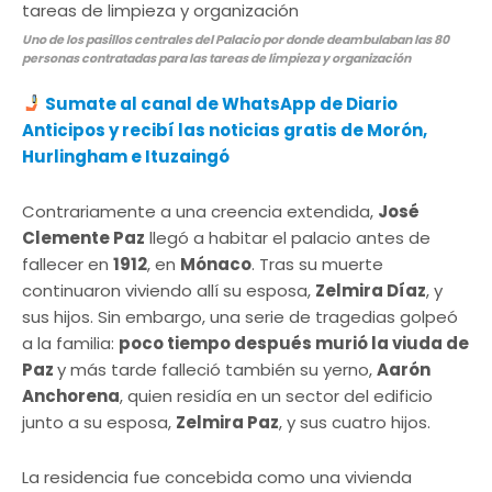
Uno de los pasillos centrales del Palacio por donde deambulaban las 80
personas contratadas para las tareas de limpieza y organización
Sumate al canal de WhatsApp de Diario
Anticipos y recibí las noticias gratis de Morón,
Hurlingham e Ituzaingó
Contrariamente a una creencia extendida,
José
Clemente Paz
llegó a habitar el palacio antes de
fallecer en
1912
, en
Mónaco
. Tras su muerte
continuaron viviendo allí su esposa,
Zelmira Díaz
, y
sus hijos. Sin embargo, una serie de tragedias golpeó
a la familia:
poco tiempo después murió la viuda de
Paz
y más tarde falleció también su yerno,
Aarón
Anchorena
, quien residía en un sector del edificio
junto a su esposa,
Zelmira Paz
, y sus cuatro hijos.
La residencia fue concebida como una vivienda