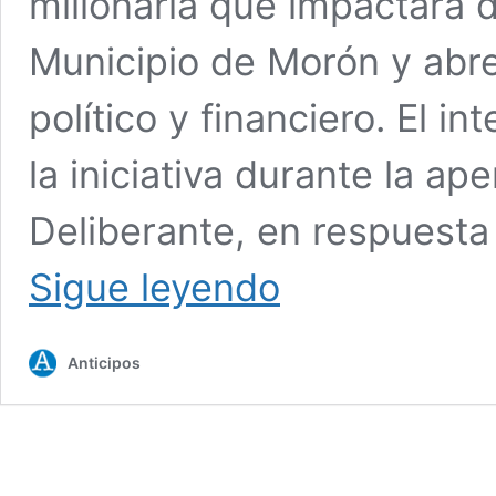
millonaria que impactará d
Municipio de Morón y abr
político y financiero. El i
la iniciativa durante la a
Deliberante, en respuest
Morón
Sigue leyendo
y
su
Policía
Anticipos
Municipal:
equipar
cada
agente
saldrá
$31.635.000