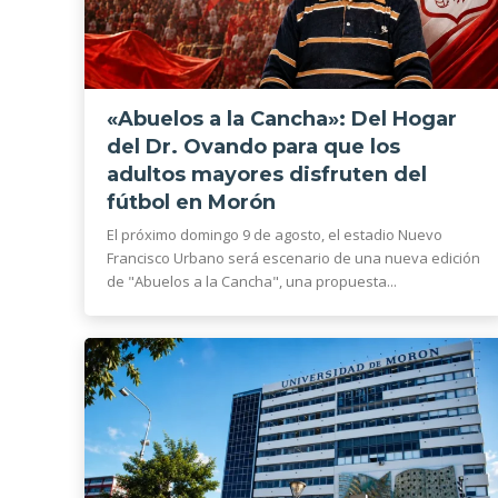
«Abuelos a la Cancha»: Del Hogar
del Dr. Ovando para que los
adultos mayores disfruten del
fútbol en Morón
El próximo domingo 9 de agosto, el estadio Nuevo
Francisco Urbano será escenario de una nueva edición
de "Abuelos a la Cancha", una propuesta...