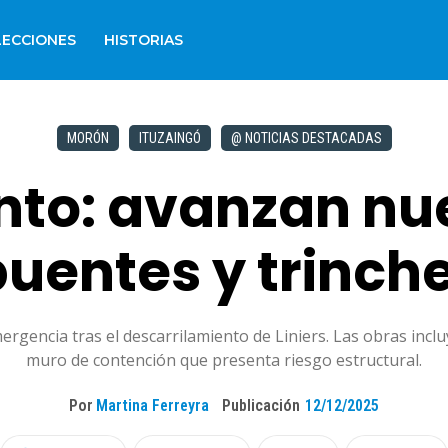
LECCIONES
HISTORIAS
MORÓN
ITUZAINGÓ
@ NOTICIAS DESTACADAS
nto: avanzan nu
puentes y trinch
gencia tras el descarrilamiento de Liniers. Las obras incl
muro de contención que presenta riesgo estructural.
Por
Martina Ferreyra
Publicación
12/12/2025