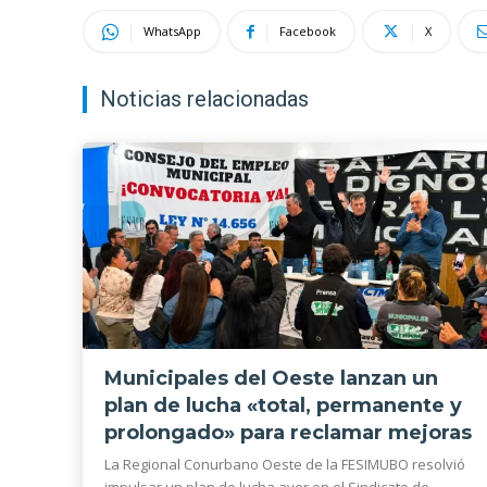
WhatsApp
Facebook
X
Noticias relacionadas
Municipales del Oeste lanzan un
plan de lucha «total, permanente y
prolongado» para reclamar mejoras
La Regional Conurbano Oeste de la FESIMUBO resolvió
impulsar un plan de lucha ayer en el Sindicato de