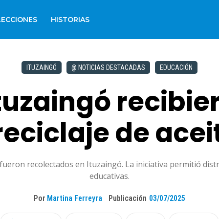
LECCIONES
HISTORIAS
ITUZAINGÓ
@ NOTICIAS DESTACADAS
EDUCACIÓN
tuzaingó recibie
reciclaje de acei
fueron recolectados en Ituzaingó. La iniciativa permitió dist
educativas.
Por
Martina Ferreyra
Publicación
03/07/2025