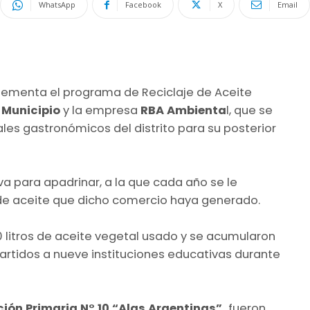
WhatsApp
Facebook
X
Email
lementa el programa de Reciclaje de Aceite
l
Municipio
y la empresa
RBA Ambienta
l, que se
ales gastronómicos del distrito para su posterior
a para apadrinar, a la que cada año se le
 de aceite que dicho comercio haya generado.
 litros de aceite vegetal usado y se acumularon
artidos a nueve instituciones educativas durante
ión Primaria N° 10 “Alas Argentinas”,
fueron