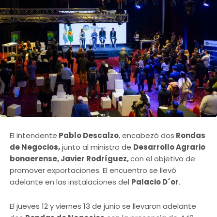
El intendente
Pablo Descalzo
, encabezó dos
Rondas
de Negocios,
junto al ministro de
Desarrollo Agrario
bonaerense, Javier Rodríguez,
con el objetivo de
promover exportaciones. El encuentro se llevó
adelante en las instalaciones del
Palacio D´or
.
El jueves 12 y viernes 13 de junio se llevaron adelante