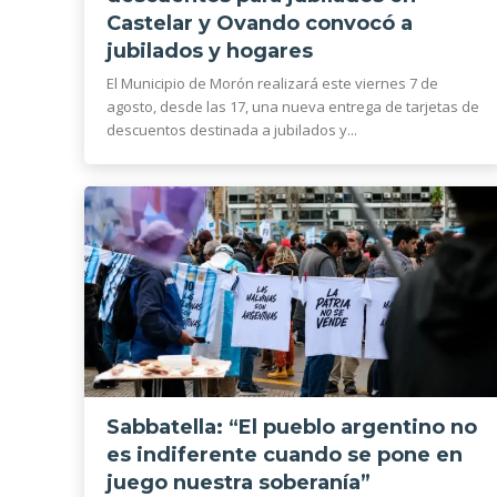
Castelar y Ovando convocó a
jubilados y hogares
El Municipio de Morón realizará este viernes 7 de
agosto, desde las 17, una nueva entrega de tarjetas de
descuentos destinada a jubilados y...
Sabbatella: “El pueblo argentino no
es indiferente cuando se pone en
juego nuestra soberanía”