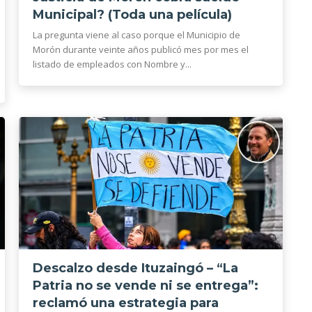
Municipal? (Toda una película)
La pregunta viene al caso porque el Municipio de
Morón durante veinte años publicó mes por mes el
listado de empleados con Nombre y...
Descalzo desde Ituzaingó – “La
Patria no se vende ni se entrega”:
reclamó una estrategia para