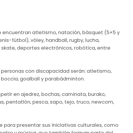
 encuentran atletismo, natación, básquet (5×5 y
tenis-fútbol), vóley, handball, rugby, lucha,
 skate, deportes electrónicos, robótica, entre
 personas con discapacidad serán: atletismo,
, boccia, goalball y parabádminton.
etir en ajedrez, bochas, caminata, burako,
s, pentatlón, pesca, sapo, tejo, truco, newcom,
 para presentar sus iniciativas culturales, como
a, teatro y música, que también forman parte del