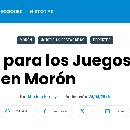
LECCIONES
HISTORIAS
MORÓN
@ NOTICIAS DESTACADAS
DEPORTES
 para los Juego
 en Morón
Por
Martina Ferreyra
Publicación
24/04/2025
WhatsApp
Facebook
X
Email