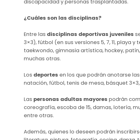
discapacidad y personas trasplantadas.
¿Cuáles son las disciplinas?
Entre las
disciplinas deportivas
juveniles
se
3×3), fútbol (en sus versiones 5, 7, 11, playa y 
taekwondo, gimnasia artística, hockey, patín,
muchas otras.
Los
deportes
en los que podrán anotarse las
natación, fútbol, tenis de mesa, básquet 3×3
Las
personas adultas mayores
podrán comp
coreografía, escoba de 15, damas, lotería, mu
entre otras.
Además, quienes lo deseen podrán inscribirse
literatura, pintura, fotografía, cocina, danz