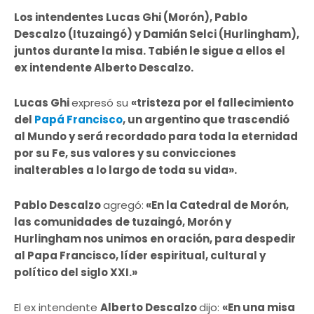
Los intendentes Lucas Ghi (Morón), Pablo
Descalzo (Ituzaingó) y Damián Selci (Hurlingham),
juntos durante la misa. Tabién le sigue a ellos el
ex intendente Alberto Descalzo.
Lucas Ghi
expresó su
«tristeza por el fallecimiento
del
Papá Francisco
, un argentino que trascendió
al Mundo y será recordado para toda la eternidad
por su Fe, sus valores y su convicciones
inalterables a lo largo de toda su vida».
Pablo Descalzo
agregó:
«En la Catedral de Morón,
las comunidades de tuzaingó, Morón y
Hurlingham nos unimos en oración, para despedir
al Papa Francisco, líder espiritual, cultural y
político del siglo XXI.»
El ex intendente
Alberto Descalzo
dijo:
«En una misa