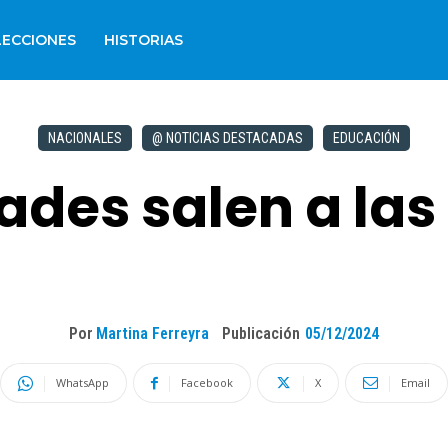
LECCIONES
HISTORIAS
NACIONALES
@ NOTICIAS DESTACADAS
EDUCACIÓN
ades salen a las
Por
Martina Ferreyra
Publicación
05/12/2024
WhatsApp
Facebook
X
Email