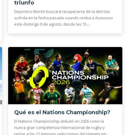
triunfo
Deportivo Morón buscará recuperarse de la derrota
sufrida en la fecha pasada cuando reciba a Acassuso
este domingo 9 de agosto, desde las 15,...
Qué es el Nations Championship?
El Nations Championship debutó en 2026 como la
nueva gran competencia internacional de rugby y
reúne a las 12 mejores selecciones del planeta en...