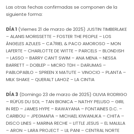
Las otras fechas confirmadas se componen de la
siguiente forma:
DÍA 1
(Viernes 21 de marzo de 2025) JUSTIN TIMBERLAKE
– ALANIS MORISSETTE – FOSTER THE PEOPLE – LOS
ÁNGELES AZULES – CA7RIEL & PACO AMOROSO – MON
LAFERTE – CHARLOTTE DE WITTE – PARCELS – BLOND:ISH
– LASSO – BARRY CAN’T SWIM – ANA MENA – NESSA
BARRETT – DOBLEP – MICRO TDH – DARUMAS –
PABLOPABLO – SPREEN X MATUTE – VINOCIO – PLANTA –
MILK SHAKE – QUERALT LAHOZ – LA CINTIA
DÍA 3
(Domingo 23 de marzo de 2025) OLIVIA RODRIGO
– RÜFÜS DU SOL – TAN BIONICA – NATHY PELUSO – GIRL
IN RED – JAMES HYPE – RAWAYANA – FONTAINES D.C. –
CARIBOU – JPEGMAFIA – MICHAEL KIWANUKA – CHITA –
DISCO LINES – MARINA RECHE – LITTLE JESUS – EL MALILLA
– ARON – LARA PROJECT – LIL PANI – CENTRAL NORTE