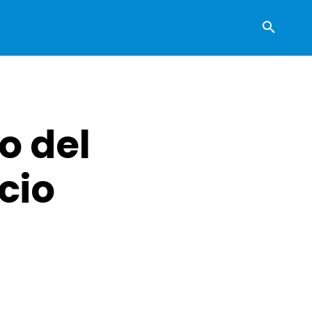
o del
cio