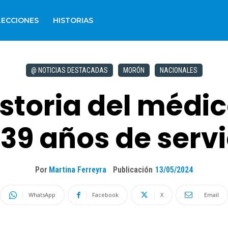
LECCIONES
HISTORIAS
@ NOTICIAS DESTACADAS
MORÓN
NACIONALES
storia del médic
39 años de servi
Por
Martina Ferreyra
Publicación
13/05/2024
WhatsApp
Facebook
X
Email