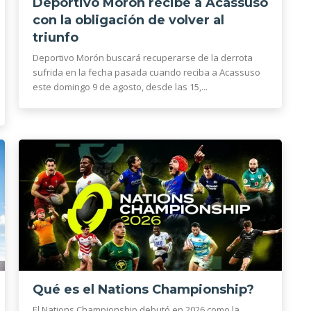
Deportivo Morón recibe a Acassuso
con la obligación de volver al
triunfo
Deportivo Morón buscará recuperarse de la derrota
sufrida en la fecha pasada cuando reciba a Acassuso
este domingo 9 de agosto, desde las 15,...
Qué es el Nations Championship?
El Nations Championship debutó en 2026 como la