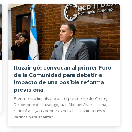
Ituzaingó: convocan al primer Foro
de la Comunidad para debatir el
impacto de una posible reforma
previsional
El encuentro impulsado por el presidente del Concejo
Deliberante de Ituzaingó, Juan Manuel Álvarez Luna,
reunirá a organizaciones sindicales, instituciones y
vecinos para analizar...