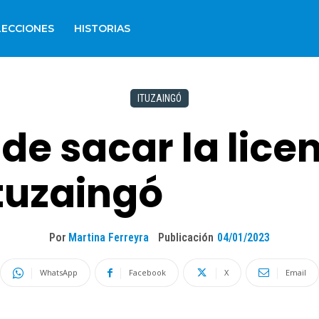
LECCIONES
HISTORIAS
ITUZAINGÓ
e sacar la lice
Ituzaingó
Por
Martina Ferreyra
Publicación
04/01/2023
WhatsApp
Facebook
X
Email