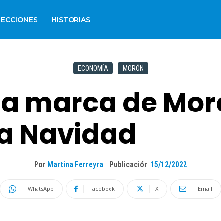
LECCIONES
HISTORIAS
ECONOMÍA
MORÓN
la marca de Mor
a Navidad
Por
Martina Ferreyra
Publicación
15/12/2022
WhatsApp
Facebook
X
Email