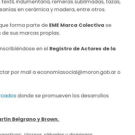
 textil, indumentaria, remeras sublimadas, tazas,
tesanías en cerámica y madera, entre otros.
que forma parte de
EME Marca Colectiva
se
s de sus marcas propias.
inscribiéndose en el
Registro de Actores de la
ctar por mail a
economiasocial@moron.gob.ar
o
rcados
donde se promueven los desarrollos
artin Belgrano y Brown.
estivos: Viernes, sábados y domingos.