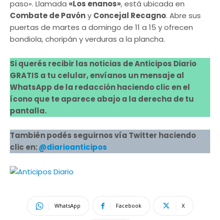
paso». Llamada
«Los enanos»
, está ubicada en
Combate de Pavón
y
Concejal Recagno
. Abre sus
puertas de martes a domingo de 11 a 15 y ofrecen
bondiola, choripán y verduras a la plancha.
Si querés recibir las noticias de Anticipos Diario
GRATIS a tu celular, envíanos un mensaje al
WhatsApp de la redacción haciendo clic en el
ícono que te aparece abajo a la derecha de tu
pantalla.
También podés seguirnos vía Twitter haciendo
clic en:
@diarioanticipos
WhatsApp
Facebook
X