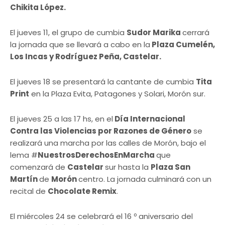
Chikita López.
El jueves 11, el grupo de cumbia
Sudor Marika
cerrará
la jornada que se llevará a cabo en la
Plaza Cumelén,
Los Incas y Rodríguez Peña, Castelar.
El jueves 18 se presentará la cantante de cumbia
Tita
Print
en la Plaza Evita, Patagones y Solari, Morón sur.
El jueves 25 a las 17 hs, en el
Día Internacional
Contra las Violencias por Razones de Género
se
realizará una marcha por las calles de Morón, bajo el
lema #
NuestrosDerechosEnMarcha
que
comenzará de
Castelar
sur hasta la
Plaza San
Martín
de
Morón
centro. La jornada culminará con un
recital de
Chocolate Remix
.
El miércoles 24 se celebrará el 16 º aniversario del