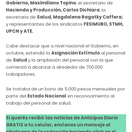
Gobierno, Maximiliano Topino
; el secretario de
Hacienda y Producción, Carlos Dichiara
; la
secretaria de
Salud, Magdalena Ragatky Caffera;
y representantes de los sindicatos
FESIMUBO, STMH,
UPCN y ATE.
Cabe destacar que a nivel nacional el Gobierno, en
octubre, extendió la
Asignación Estímulo
al personal
de
Salud
y la ampliación del personal con la que
comenzó a alcanzar a alrededor de 700.000
trabajadores.
Se trataba de un bono de 5.000 pesos mensuales por
parte del
Estado Nacional
en reconocimiento al
trabajo del personal de salud.
Si querés recibir las noticias de Anticipos Diario
GRATIS a tu celular, envíanos un mensaje al
whatsapp de la redacción haciendo click en el