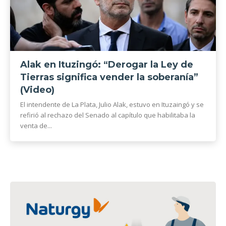
Alak en Ituzingó: “Derogar la Ley de
Tierras significa vender la soberanía”
(Video)
El intendente de La Plata, Julio Alak, estuvo en Ituzaingó y se
refirió al rechazo del Senado al capítulo que habilitaba la
venta de...