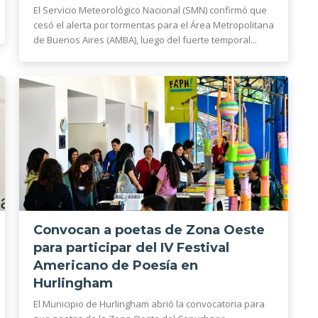
El Servicio Meteorológico Nacional (SMN) confirmó que
cesó el alerta por tormentas para el Área Metropolitana
de Buenos Aires (AMBA), luego del fuerte temporal...
Convocan a poetas de Zona Oeste
para participar del IV Festival
Americano de Poesía en
Hurlingham
El Municipio de Hurlingham abrió la convocatoria para