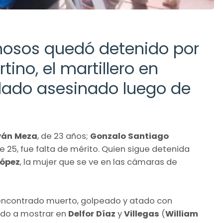
hosos quedó detenido por
tino, el martillero en
lado asesinado luego de
ván Meza
, de 23 años;
Gonzalo Santiago
de 25, fue falta de mérito. Quien sigue detenida
López
, la mujer que se ve en las cámaras de
ue encontrado muerto, golpeado y atado con
ido a mostrar en
Delfor Díaz
y
Villegas
(
William