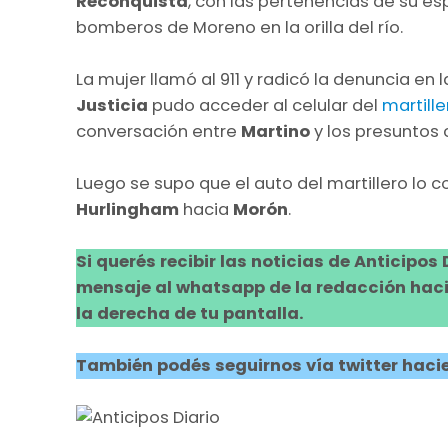
Reconquista
, con las pertenencias de su espo
bomberos de Moreno en la orilla del río.
La mujer llamó al 911 y radicó la denuncia en
Justicia
pudo acceder al celular del
martille
conversación entre
Martino
y los presuntos 
Luego se supo que el auto del martillero lo 
Hurlingham
hacia
Morón
.
Si querés recibir las noticias de Anticipos
mensaje al whatsapp de la redacción hacie
la derecha de tu pantalla.
También podés seguirnos vía twitter hacie