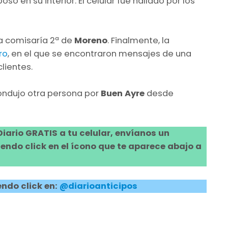
so en su interior. El celular fue hallado por los
 la comisaría 2ª de
Moreno
. Finalmente, la
ro
, en el que se encontraron mensajes de una
clientes.
condujo otra persona por
Buen Ayre
desde
 Diario GRATIS a tu celular, envíanos un
ndo click en el ícono que te aparece abajo a
ndo click en:
@diarioanticipos