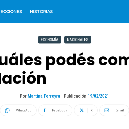
LECCIONES
HISTORIAS
ECONOMÍA
NACIONALES
cuáles podés com
Nación
Por
Martina Ferreyra
Publicación
19/02/2021
WhatsApp
Facebook
X
Email