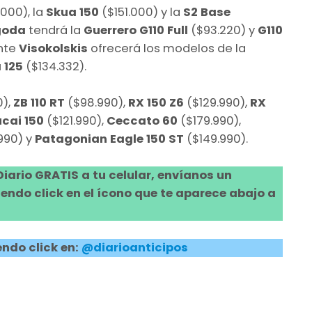
000), la
Skua 150
($151.000) y la
S2 Base
goda
tendrá la
Guerrero G110 Full
($93.220) y
G110
ante
Visokolskis
ofrecerá los modelos de la
 125
($134.332).
0),
ZB 110 RT
($98.990),
RX 150 Z6
($129.990),
RX
cai 150
($121.990),
Ceccato 60
($179.990),
990) y
Patagonian Eagle 150 ST
($149.990).
 Diario GRATIS a tu celular, envíanos un
ndo click en el ícono que te aparece abajo a
ndo click en:
@diarioanticipos