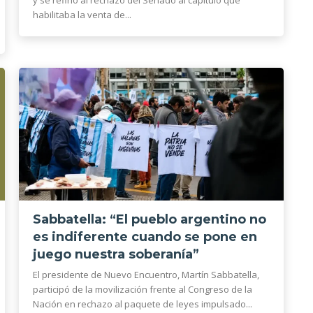
y se refirió al rechazo del Senado al capítulo que
habilitaba la venta de...
Sabbatella: “El pueblo argentino no
es indiferente cuando se pone en
juego nuestra soberanía”
El presidente de Nuevo Encuentro, Martín Sabbatella,
participó de la movilización frente al Congreso de la
Nación en rechazo al paquete de leyes impulsado...