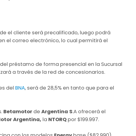
nde el cliente será precalificado, luego podrá
 el correo electrónico, lo cual permitirá el
d del préstamo de forma presencial en la Sucursal
izará a través de la red de concesionarios.
tes del
BNA
, será de 28,5% en tanto que para el
s.
Betamotor
de
Argentina S
.A ofrecerá el
otor Argentina,
la
NTORQ
por $199.997.
icipa con los modelos
Energy
base ($82.990),