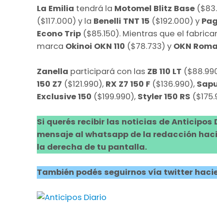
La Emilia
tendrá la
Motomel Blitz Base
($83.
($117.000) y la
Benelli TNT 15
($192.000) y
Pa
Econo Trip
($85.150). Mientras que el fabric
marca
Okinoi OKN 110
($78.733) y
OKN Roma
Zanella
participará con las
ZB 110 LT
($88.99
150 Z7
($121.990),
RX Z7 150 F
($136.990),
Sapu
Exclusive 150
($199.990),
Styler 150 RS
($175.
Si querés recibir las noticias de Anticipos
mensaje al whatsapp de la redacción hacie
la derecha de tu pantalla.
También podés seguirnos vía twitter hacie