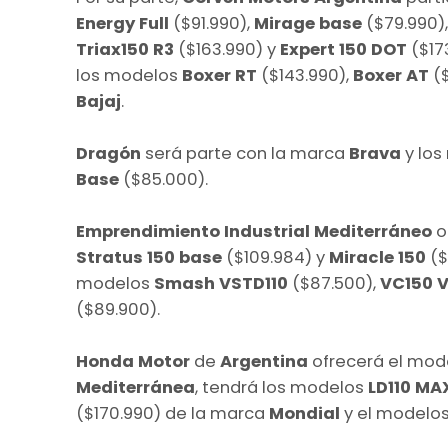
Energy Full
($91.990),
Mirage base
($79.990)
Triax150 R3
($163.990) y
Expert 150 DOT
($17
los modelos
Boxer RT
($143.990),
Boxer AT
($
Bajaj
.
Dragón
será parte con la marca
Brava
y lo
Base
($85.000).
Emprendimiento Industrial Mediterráneo
o
Stratus 150 base
($109.984) y
Miracle 150
($
modelos
Smash VSTD110
($87.500),
VC150 
($89.900).
Honda Motor
de
Argentina
ofrecerá el mo
Mediterránea
, tendrá los modelos
LD110 MA
($170.990) de la marca
Mondial
y el modelo