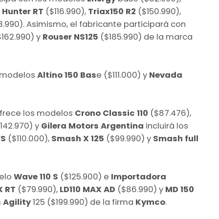
,
Hunter RT
($116.990),
Triax150 R2
($150.990),
3.990). Asimismo, el fabricante participará con
162.990) y
Rouser NS125
($185.990) de la marca
s modelos
Altino 150 Bas
e ($111.000) y
Nevada
frece los modelos
Crono Classic 110
($87.476),
142.970) y
Gilera Motors Argentina
incluirá los
VS
($110.000),
Smash X 125
($99.990) y
Smash full
delo
Wave 110 S
($125.900) e
Importadora
X RT
($79.990),
LD110 MAX AD
($86.990) y
MD 150
s
Agility
125 ($199.990) de la firma
Kymco
.