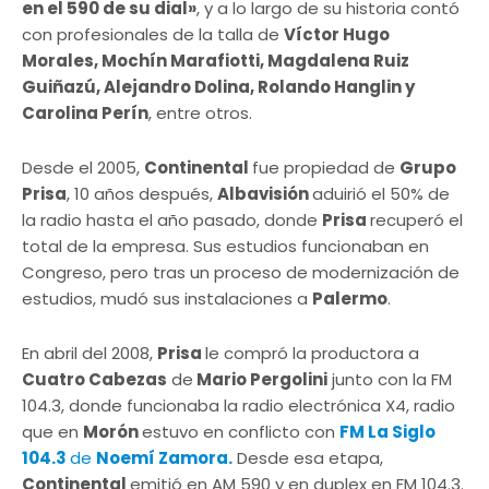
en el 590 de su dial»
, y a lo largo de su historia contó
con profesionales de la talla de
Víctor Hugo
Morales, Mochín Marafiotti, Magdalena Ruiz
Guiñazú, Alejandro Dolina, Rolando Hanglin y
Carolina Perín
, entre otros.
Desde el 2005,
Continental
fue propiedad de
Grupo
Prisa
, 10 años después,
Albavisión
aduirió el 50% de
la radio hasta el año pasado, donde
Prisa
recuperó el
total de la empresa. Sus estudios funcionaban en
Congreso, pero tras un proceso de modernización de
estudios, mudó sus instalaciones a
Palermo
.
En abril del 2008,
Prisa
le compró la productora a
Cuatro Cabezas
de
Mario Pergolini
junto con la FM
104.3, donde funcionaba la radio electrónica X4, radio
que en
Morón
estuvo en conflicto con
FM La Siglo
104.3
de
Noemí Zamora.
Desde esa etapa,
Continental
emitió en AM 590 y en duplex en FM 104.3.