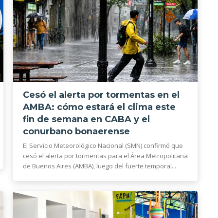
Cesó el alerta por tormentas en el
AMBA: cómo estará el clima este
fin de semana en CABA y el
conurbano bonaerense
El Servicio Meteorológico Nacional (SMN) confirmó que
cesó el alerta por tormentas para el Área Metropolitana
de Buenos Aires (AMBA), luego del fuerte temporal...