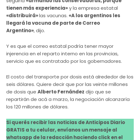
seguiría
«armando las conservadoras, porque
tienen más experiencia»
y la empresa estatal
«distribuirá»
las vacunas.
«A los argentinos les
llegará la vacuna de parte de Correo
Argentino»
, dijo.
Y es que el correo estatal podría tener mayor
injerencia en el reparto interno en las provincias,
servicio que es contratado por los gobernadores.
El costo del transporte por dosis está alrededor de los
seis dólares. Quiere decir que por las veinte millones
de dosis que
Alberto Fernández
dijo que se
repartirán de acá a marzo, la negociación alcanzaría
los 120 millones de dólares.
Si querés recibir las noticias de Anticipos Diario
GRATIS a tu celular, envíanos un mensaje al
whatsapp de la redacción haciendo click en el