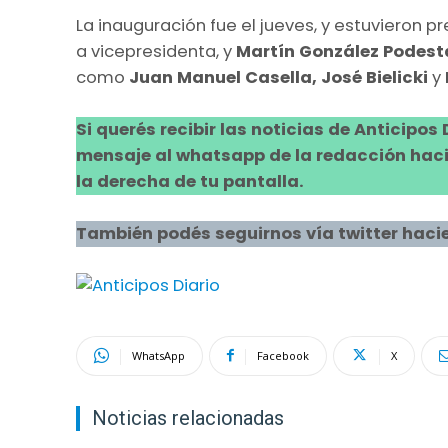
La inauguración fue el jueves, y estuvieron p
a vicepresidenta, y
Martín González Podest
como
Juan Manuel Casella, José Bielicki
y
Si querés recibir las noticias de Anticipos
mensaje al whatsapp de la redacción hacie
la derecha de tu pantalla.
También podés seguirnos vía twitter hacie
WhatsApp
Facebook
X
Noticias relacionadas