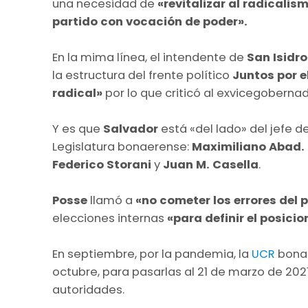
una necesidad de
«revitalizar al radicalis
partido con vocación de poder».
En la mima línea, el intendente de
San Isidro
la estructura del frente político
Juntos por 
radical»
por lo que criticó al exvicegoberna
Y es que
Salvador
está «del lado» del jefe 
Legislatura bonaerense:
Maximiliano Abad.
Federico Storani
y
Juan M. Casella
.
Posse
llamó a
«no cometer los errores del
elecciones internas
«para definir el posici
En septiembre, por la pandemia, la
UCR
bonae
octubre, para pasarlas al 21 de marzo de 20
autoridades.