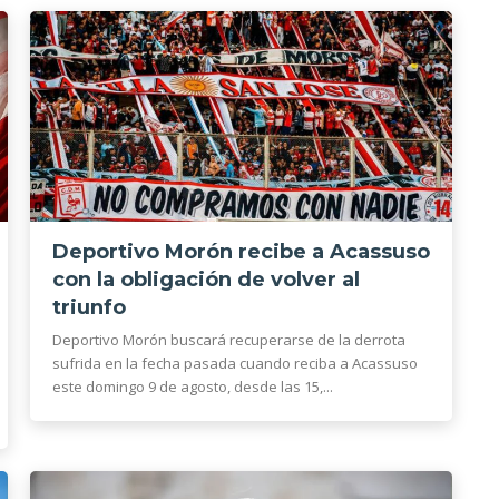
Deportivo Morón recibe a Acassuso
con la obligación de volver al
triunfo
Deportivo Morón buscará recuperarse de la derrota
sufrida en la fecha pasada cuando reciba a Acassuso
este domingo 9 de agosto, desde las 15,...