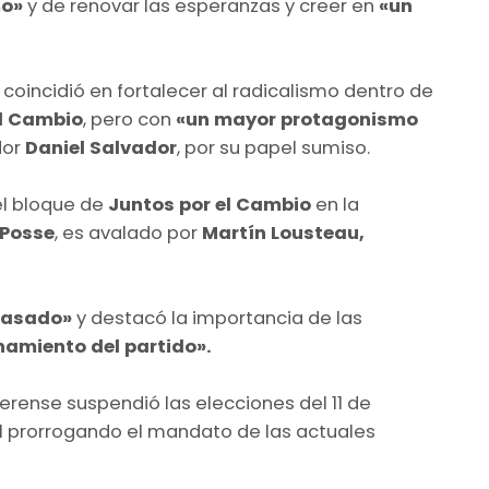
mo»
y de renovar las esperanzas y creer en
«un
coincidió en fortalecer al radicalismo dentro de
el Cambio
, pero con
«un mayor protagonismo
dor
Daniel Salvador
, por su papel sumiso.
del bloque de
Juntos por el Cambio
en la
 Posse
, es avalado por
Martín Lousteau,
 pasado»
y destacó la importancia de las
onamiento del partido».
rense suspendió las elecciones del 11 de
21 prorrogando el mandato de las actuales