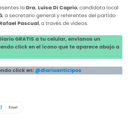
resentes la
Dra. Luisa Di Caprio
, candidata local
á
, a secretario general y referentes del partido
Rafael Pascual
, a través de videos.
 Diario GRATIS a tu celular, envíanos un
ndo click en el ícono que te aparece abajo a
ndo click en:
@diarioanticipos
Email