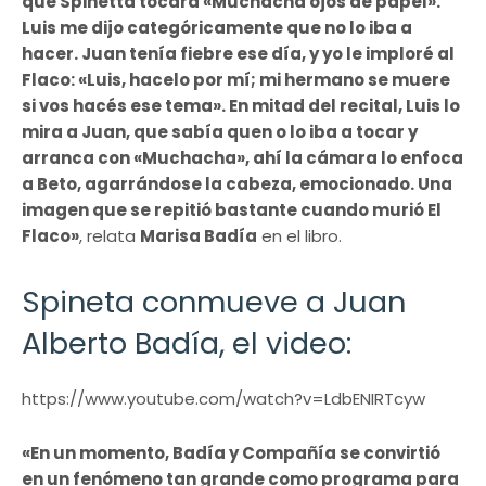
que Spinetta tocara «Muchacha ojos de papel».
Luis me dijo categóricamente que no lo iba a
hacer. Juan tenía fiebre ese día, y yo le imploré al
Flaco: «Luis, hacelo por mí; mi hermano se muere
si vos hacés ese tema». En mitad del recital, Luis lo
mira a Juan, que sabía quen o lo iba a tocar y
arranca con «Muchacha», ahí la cámara lo enfoca
a Beto, agarrándose la cabeza, emocionado. Una
imagen que se repitió bastante cuando murió El
Flaco»
, relata
Marisa Badía
en el libro.
Spineta conmueve a Juan
Alberto Badía, el video:
https://www.youtube.com/watch?v=LdbENIRTcyw
«En un momento, Badía y Compañía se convirtió
en un fenómeno tan grande como programa para