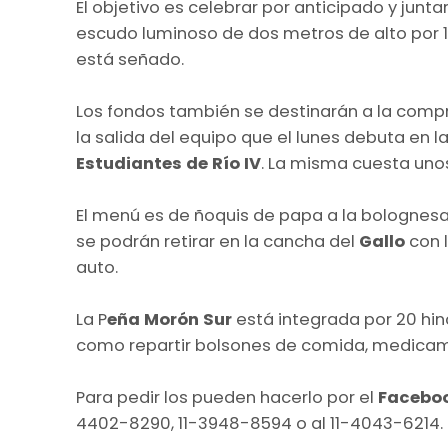
El objetivo es celebrar por anticipado y junta
escudo luminoso de dos metros de alto por 1
está señado.
Los fondos también se destinarán a la comp
la salida del equipo que el lunes debuta en l
Estudiantes de Río IV
. La misma cuesta uno
El menú es de ñoquis de papa a la bolognesa: 
se podrán retirar en la cancha del
Gallo
con 
auto.
La P
eña Morón Sur
está integrada por 20 hinc
como repartir bolsones de comida, medica
Para pedir los pueden hacerlo por el
Facebo
4402-8290, 11-3948-8594 o al 11-4043-6214.