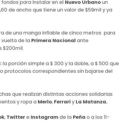
r fondos para instalar en el
Nuevo Urbano
un
,60 de ancho que tiene un valor de $59mil y ya
ra de una manga inflable de cinco metros para
a vuelta de la
Primera Nacional
ante
s $200mil.
la porción simple a $ 300 y la doble, a $ 500 que
lo protocolos correspondientes sin bajarse del
has que realizan distintas acciones solidarias
mentos y ropa a
Merlo
,
Ferrari
y
La Matanza.
ok
,
Twitter
e
Instagram
de la
Peña
o a los 11-