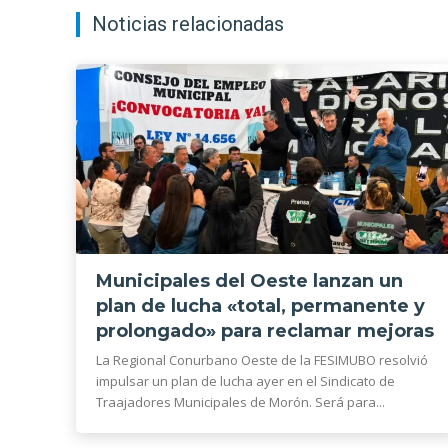
Noticias relacionadas
Municipales del Oeste lanzan un
plan de lucha «total, permanente y
prolongado» para reclamar mejoras
La Regional Conurbano Oeste de la FESIMUBO resolvió
impulsar un plan de lucha ayer en el Sindicato de
Traajadores Municipales de Morón. Será para...