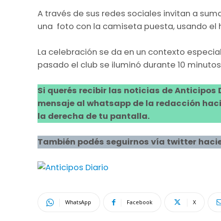
A través de sus redes sociales invitan a su
una foto con la camiseta puesta, usando el 
La celebración se da en un contexto especia
pasado el club se iluminó durante 10 minutos
Si querés recibir las noticias de Anticipos
mensaje al whatsapp de la redacción hacie
la derecha de tu pantalla.
También podés seguirnos vía twitter hacie
WhatsApp
Facebook
X