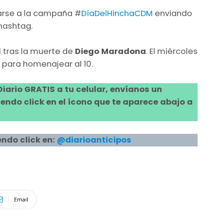
marse a la campaña #
DíaDelHinchaCDM
enviando
hashtag.
l tras la muerte de
Diego Maradona
. El miércoles
 para homenajear al 10.
 Diario GRATIS a tu celular, envíanos un
ndo click en el ícono que te aparece abajo a
ndo click en:
@diarioanticipos
Email