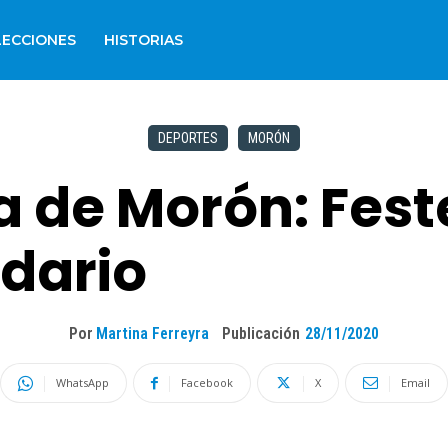
LECCIONES
HISTORIAS
DEPORTES
MORÓN
a de Morón: Fest
idario
Por
Martina Ferreyra
Publicación
28/11/2020
WhatsApp
Facebook
X
Email