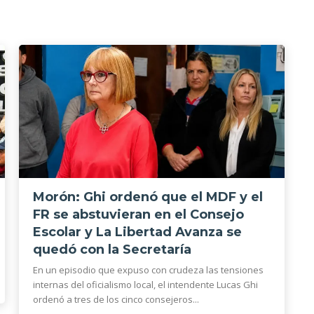
Morón: Ghi ordenó que el MDF y el
FR se abstuvieran en el Consejo
Escolar y La Libertad Avanza se
quedó con la Secretaría
En un episodio que expuso con crudeza las tensiones
internas del oficialismo local, el intendente Lucas Ghi
ordenó a tres de los cinco consejeros...