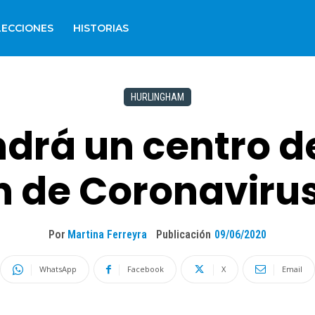
LECCIONES
HISTORIAS
HURLINGHAM
ndrá un centro d
n de Coronaviru
Por
Martina Ferreyra
Publicación
09/06/2020
WhatsApp
Facebook
X
Email