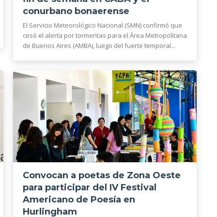
conurbano bonaerense
El Servicio Meteorológico Nacional (SMN) confirmó que
cesó el alerta por tormentas para el Área Metropolitana
de Buenos Aires (AMBA), luego del fuerte temporal...
Convocan a poetas de Zona Oeste
para participar del IV Festival
Americano de Poesía en
Hurlingham