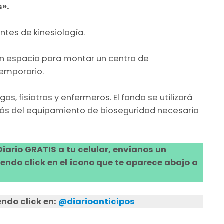
».
ntes de kinesiología.
 un espacio para montar un centro de
temporario.
s, fisiatras y enfermeros. El fondo se utilizará
más del equipamiento de bioseguridad necesario
 Diario GRATIS a tu celular, envíanos un
ndo click en el ícono que te aparece abajo a
ndo click en:
@diarioanticipos