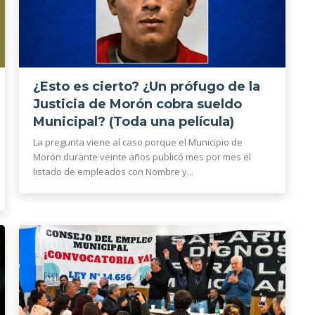
¿Esto es cierto? ¿Un prófugo de la
Justicia de Morón cobra sueldo
Municipal? (Toda una película)
La pregunta viene al caso porque el Municipio de
Morón durante veinte años publicó mes por mes el
listado de empleados con Nombre y...