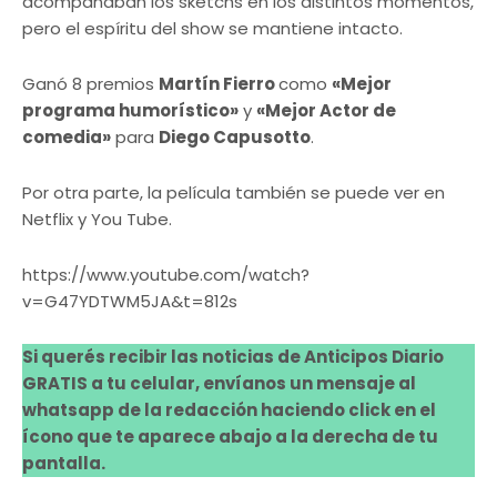
acompañaban los sketchs en los distintos momentos,
pero el espíritu del show se mantiene intacto.
Ganó 8 premios
Martín Fierro
como
«Mejor
programa humorístico»
y
«Mejor Actor de
comedia»
para
Diego Capusotto
.
Por otra parte, la película también se puede ver en
Netflix y You Tube.
https://www.youtube.com/watch?
v=G47YDTWM5JA&t=812s
Si querés recibir las noticias de Anticipos Diario
GRATIS a tu celular, envíanos un mensaje al
whatsapp de la redacción haciendo click en el
ícono que te aparece abajo a la derecha de tu
pantalla.