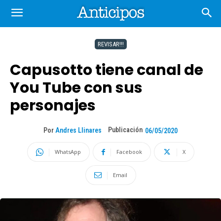
REVISAR!!!
Capusotto tiene canal de
You Tube con sus
personajes
Publicación
Por
Andres Llinares
06/05/2020
WhatsApp
Facebook
X
Email