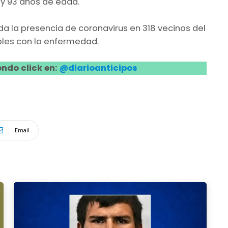
 y 93 años de edad.
da la presencia de coronavirus en 318 vecinos del
les con la enfermedad.
ndo click en:
@diarioanticipos
Email