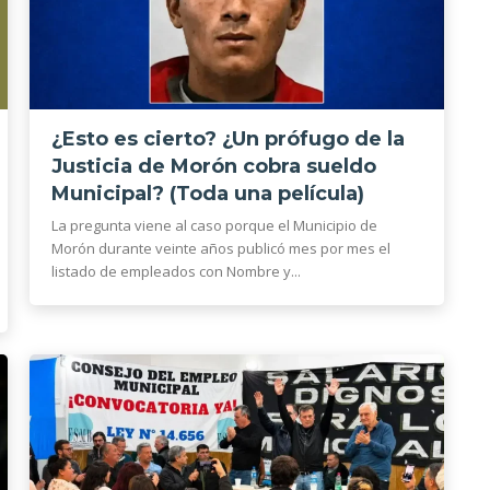
¿Esto es cierto? ¿Un prófugo de la
Justicia de Morón cobra sueldo
Municipal? (Toda una película)
La pregunta viene al caso porque el Municipio de
Morón durante veinte años publicó mes por mes el
listado de empleados con Nombre y...