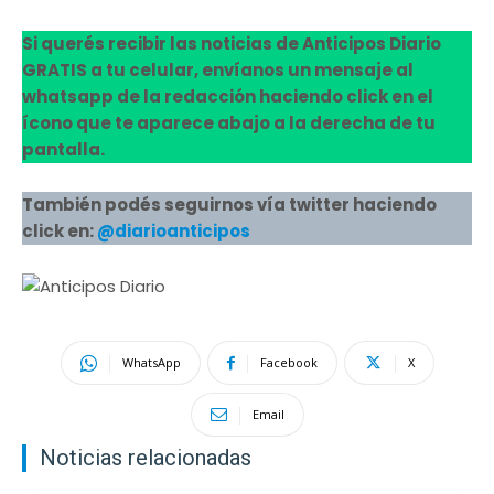
Si querés recibir las noticias de Anticipos Diario
GRATIS a tu celular, envíanos un mensaje al
whatsapp de la redacción haciendo click en el
ícono que te aparece abajo a la derecha de tu
pantalla.
También podés seguirnos vía twitter haciendo
click en:
@diarioanticipos
WhatsApp
Facebook
X
Email
Noticias relacionadas