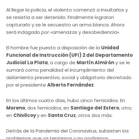
Al llegar la policía, el violento comenzó a insultarlos y
se resistía a ser detenido. Finalmente lograron
capturarlo y se le secuestro un arma blanca. Ahora
será indagado por «amenazas y desobediencia».
El hombre fue puesto a disposición de la
Unidad
Funcional de Instrucción (UFI) 2 del Departamento
Judicial La Plata
, a cargo de
Martín Almirón
y se le
sumará como penalidad el incumplimiento del
aislamiento preventivo, social y obligatorio decretado
por el presidente
Alberto Fernández
.
En los últimos cuatro días, hubo cinco femicidios. En
Moreno
, dos femicidios; en
Santiago del Estero
, otro;
en
Chivilcoy
y en
Santa Cruz
, otros dos más.
Detrás de la Pandemia del Coronavirus, subsisten los
problemas que ya teníamos y no podíamos