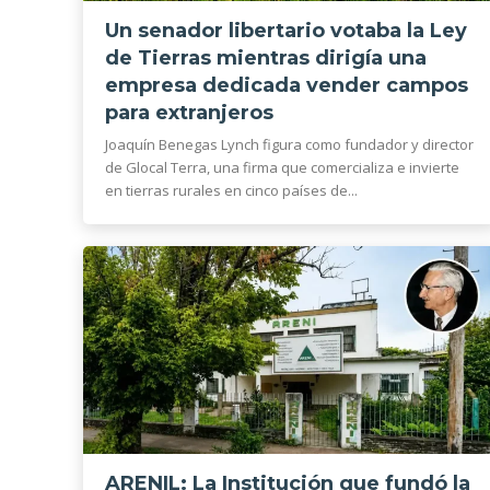
Un senador libertario votaba la Ley
de Tierras mientras dirigía una
empresa dedicada vender campos
para extranjeros
Joaquín Benegas Lynch figura como fundador y director
de Glocal Terra, una firma que comercializa e invierte
en tierras rurales en cinco países de...
ARENIL: La Institución que fundó la