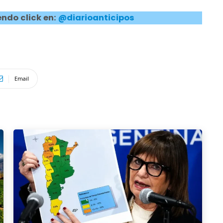
ndo click en:
@diarioanticipos
Email