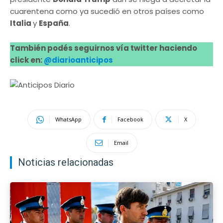
cuarentena como ya sucedió en otros países como
Italia
y
España
.
También podés seguirnos vía twitter haciendo
click en:
@diarioanticipos
WhatsApp
Facebook
X
Email
Noticias relacionadas