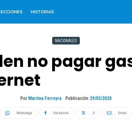
LECCIONES
HISTORIAS
NACIONALES
en no pagar gas,
ternet
Por
Martina Ferreyra
Publicación
29/03/2020
WhatsApp
Facebook
X
Email