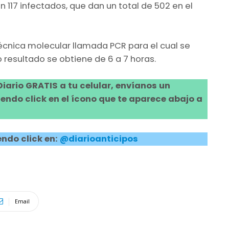
n 117 infectados, que dan un total de 502 en el
cnica molecular llamada PCR para el cual se
 resultado se obtiene de 6 a 7 horas.
 Diario GRATIS a tu celular, envíanos un
ndo click en el ícono que te aparece abajo a
ndo click en:
@diarioanticipos
Email