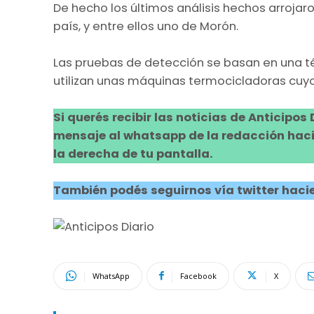
De hecho los últimos análisis hechos arrojaro
país, y entre ellos uno de Morón.
Las pruebas de detección se basan en una té
utilizan unas máquinas termocicladoras cuyo
Si querés recibir las noticias de Anticipos
mensaje al whatsapp de la redacción hacie
la derecha de tu pantalla.
También podés seguirnos vía twitter hacie
WhatsApp
Facebook
X