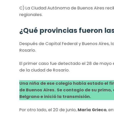
C) La Ciudad Autónoma de Buenos Aires recib
regionales.
¿Qué provincias fueron l
Después de Capital Federal y Buenos Aires, la
Rosario.
El primer caso fue detectado el 28 de mayo en
de la ciudad de Rosario.
Una niña de ese colegio había estado el 
de Buenos Aires. Se contagio de su primo, 
Belgrano e inició la transmisión.​
Por otro lado, el 20 de junio,
María Grieco
, e