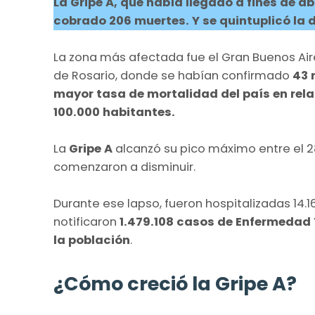
La Gripe A, que había llegado a fines de abr
cobrado 206 muertes. Y se quintuplicó la
La zona más afectada fue el Gran Buenos Aires
de Rosario, donde se habían confirmado
43 
mayor tasa de mortalidad del país en rela
100.000 habitantes.​
La
Gripe A
alcanzó su pico máximo entre el 28 
comenzaron a disminuir.​
Durante ese lapso, fueron hospitalizadas 14.1
notificaron
1.479.108 casos de Enfermedad Ti
la población
.
¿Cómo creció la Gripe A?