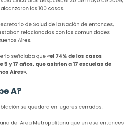
 sólo cinco días después, el 30 de mayo de 2009,
alcanzaron los 100 casos. ​
l Secretario de Salud de la Nación de entonces,
s estaban relacionados con las comunidades
Buenos Aires.
isterio señalaba que
«el 74% de los casos
 5 y 17 años, que asisten a 17 escuelas de
nos Aires».
pe A?
oblación se quedara en lugares cerrados.
rbana del Area Metropolitana que en ese entonces