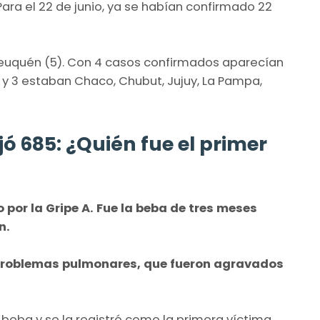
Para el 22 de junio, ya se habían confirmado 22
 Neuquén (5). Con 4 casos confirmados aparecían
1 y 3 estaban Chaco, Chubut, Jujuy, La Pampa,
jó 685: ¿Quién fue el primer
do por la Gripe A. Fue la beba de tres meses
n.
problemas pulmonares, que fueron agravados
a beba y se la registró como la primera víctima,