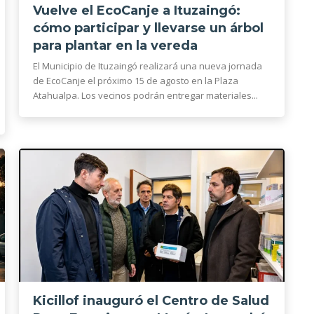
Vuelve el EcoCanje a Ituzaingó:
cómo participar y llevarse un árbol
para plantar en la vereda
El Municipio de Ituzaingó realizará una nueva jornada
de EcoCanje el próximo 15 de agosto en la Plaza
Atahualpa. Los vecinos podrán entregar materiales...
Kicillof inauguró el Centro de Salud